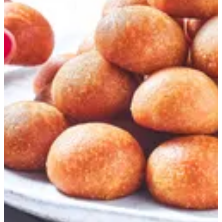
رموش الست
300 ج.م
تعليمات خاصة
أضف للسلَة
1
تورتينا