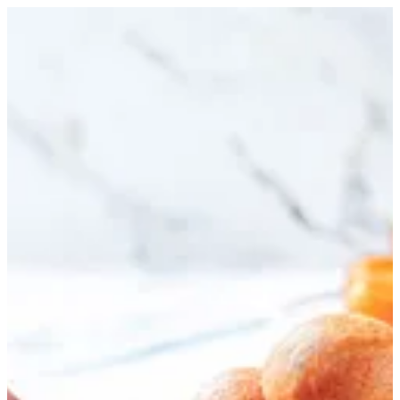
رموش الست | تورتينا
EN
تسجيل الدخول
EN