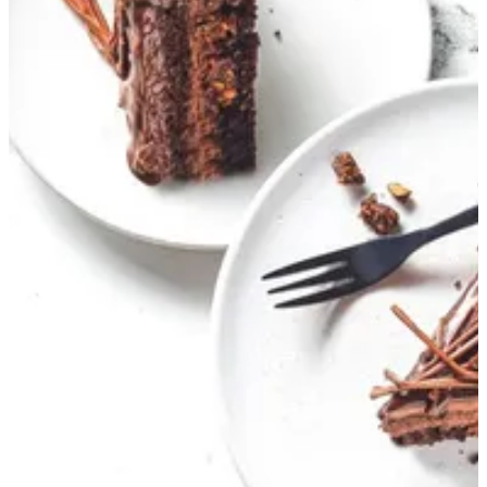
تورتة كريسبينو
فادج الشوكولاتة مع كريمه شوكلاته مع كرسبي
870 ج.م
تعليمات خاصة
أضف للسلَة