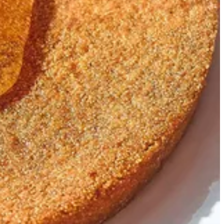
بسبوسة سادة
300 ج.م
تعليمات خاصة
أضف للسلَة
تورتينا
1